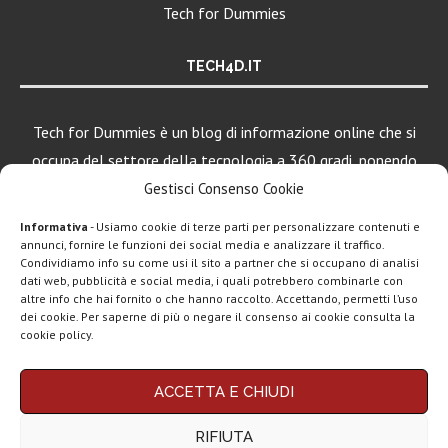
Tech for Dummies
TECH4D.IT
Tech for Dummies è un blog di informazione online che si
occupa del settore della tecnologia a 360 gradi, ponendo
una particolare attenzione al mondo Android, Apple e
Gestisci Consenso Cookie
Windows.
Informativa
- Usiamo cookie di terze parti per personalizzare contenuti e
annunci, fornire le funzioni dei social media e analizzare il traffico.
Condividiamo info su come usi il sito a partner che si occupano di analisi
dati web, pubblicità e social media, i quali potrebbero combinarle con
LEGGI ANCHE
altre info che hai fornito o che hanno raccolto. Accettando, permetti l’uso
dei cookie. Per saperne di più o negare il consenso ai cookie consulta la
Apple lancia
cookie policy.
Creator Studio: un
solo...
Chi siamo
Contatti
Disclaimer
Privacy policy
ACCETTA E CHIUDI
Copyright © 2025 Tech4Dummies. Tutti i diritti riservati. Progettato e sviluppato da
Epic Games, un
Tech4D di Michele Ingelido
- P. IVA 04124050719
gioco di alto...
RIFIUTA
Questo blog non rappresenta una testata giornalistica in quanto viene aggiornato