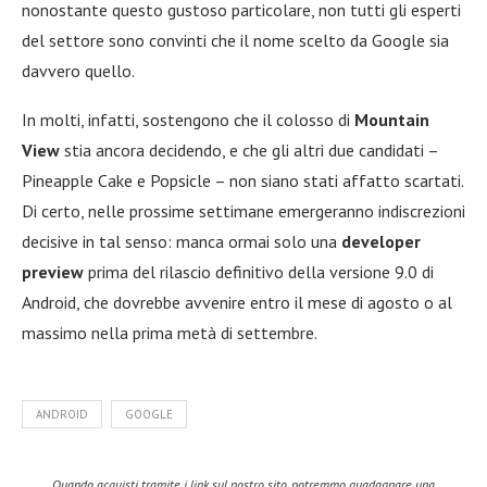
nonostante questo gustoso particolare, non tutti gli esperti
del settore sono convinti che il nome scelto da Google sia
davvero quello.
In molti, infatti, sostengono che il colosso di
Mountain
View
stia ancora decidendo, e che gli altri due candidati –
Pineapple Cake e Popsicle – non siano stati affatto scartati.
Di certo, nelle prossime settimane emergeranno indiscrezioni
decisive in tal senso: manca ormai solo una
developer
preview
prima del rilascio definitivo della versione 9.0 di
Android, che dovrebbe avvenire entro il mese di agosto o al
massimo nella prima metà di settembre.
ANDROID
GOOGLE
Quando acquisti tramite i link sul nostro sito, potremmo guadagnare una