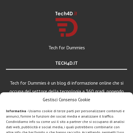
Tech for Dummies
TECH4D.IT
Tech for Dummies è un blog di informazione online che si
occupa del settore della tecnologia a 360 gradi, ponendo
una particolare attenzione al mondo Android, Apple e
Gestisci Consenso Cookie
Windows.
Informativa
- Usiamo cookie di terze parti per personalizzare contenuti e
annunci, fornire le funzioni dei social media e analizzare il traffico.
Condividiamo info su come usi il sito a partner che si occupano di analisi
LEGGI ANCHE
dati web, pubblicità e social media, i quali potrebbero combinarle con
altre info che hai fornito o che hanno raccolto. Accettando, permetti l’uso