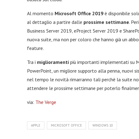
Al momento
Microsoft Office 2019
è disponibile sol
al dettaglio a partire dalle
prossime settimane
. Pe
Business Server 2019, eProject Server 2019 e SharePo
nuova suite, ma non per coloro che hanno già un abb
feature.
Tra i
miglioramenti
più importanti implementati su M
PowerPoint, un migliore supporto alla penna, nuovi sis
nel tempo le novità rimarranno tali perchè la suite n
attendere le prossime settimane per poterlo finalmen
via:
The Verge
APPLE
MICROSOFT OFFICE
WINDOWS 10