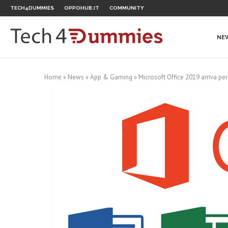
TECH4DUMMIES
OPPOHUB.IT
COMMUNITY
NE
Home
»
News
»
App & Gaming
»
Microsoft Office 2019 arriva pe