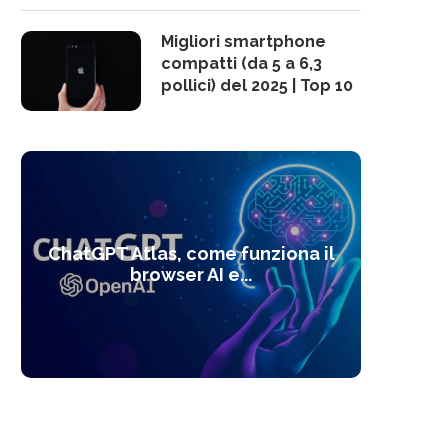
Migliori smartphone
compatti (da 5 a 6,3
pollici) del 2025 | Top 10
10 s
ChatGPT Atlas, come funziona il
Alcolo
Deep
Com
l’ot
browser AI e...
dal
com
f