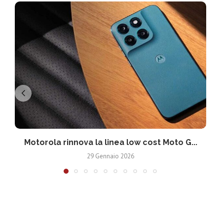
Motorola rinnova la linea low cost Moto G...
V
29 Gennaio 2026