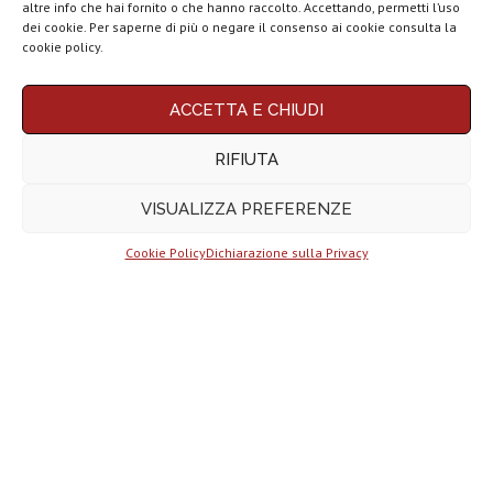
altre info che hai fornito o che hanno raccolto. Accettando, permetti l’uso
Google TV del 2025
dei cookie. Per saperne di più o negare il consenso ai cookie consulta la
Motorola rinnova
cookie policy.
la linea low cost...
ACCETTA E CHIUDI
Vivo X200T
Migliori smartphone compatti (da
ufficiale: flagship
5 a 6,3 pollici) del 2025 | Top 10
RIFIUTA
per intenditori...
VISUALIZZA PREFERENZE
NexPhone è il
primo
smartphone con...
Cookie Policy
Dichiarazione sulla Privacy
ChatGPT Atlas, come funziona il
browser AI e...