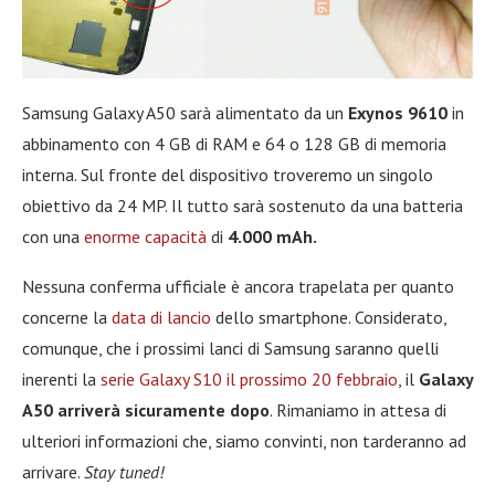
Samsung Galaxy A50 sarà alimentato da un
Exynos 9610
in
abbinamento con 4 GB di RAM e 64 o 128 GB di memoria
interna. Sul fronte del dispositivo troveremo un singolo
obiettivo da 24 MP. Il tutto sarà sostenuto da una batteria
con una
enorme capacità
di
4.000 mAh.
Nessuna conferma ufficiale è ancora trapelata per quanto
concerne la
data di lancio
dello smartphone. Considerato,
comunque, che i prossimi lanci di Samsung saranno quelli
inerenti la
serie Galaxy S10 il prossimo 20 febbraio
, il
Galaxy
A50 arriverà sicuramente dopo
. Rimaniamo in attesa di
ulteriori informazioni che, siamo convinti, non tarderanno ad
arrivare.
Stay tuned!