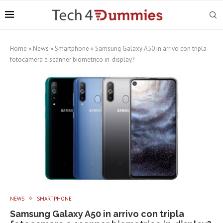
Home
»
News
»
Smartphone
»
Samsung Galaxy A50 in arrivo con tripla
fotocamera e scanner biometrico in-display?
NEWS
SMARTPHONE
Samsung Galaxy A50 in arrivo con tripla