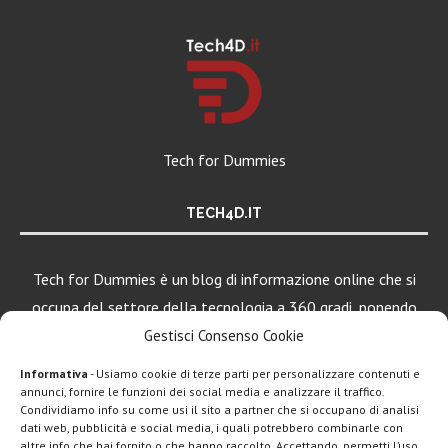
Tech for Dummies
TECH4D.IT
Tech for Dummies è un blog di informazione online che si
occupa del settore della tecnologia a 360 gradi, ponendo
una particolare attenzione al mondo Android, Apple e
Gestisci Consenso Cookie
Windows.
Informativa
- Usiamo cookie di terze parti per personalizzare contenuti e
annunci, fornire le funzioni dei social media e analizzare il traffico.
Condividiamo info su come usi il sito a partner che si occupano di analisi
dati web, pubblicità e social media, i quali potrebbero combinarle con
LEGGI ANCHE
altre info che hai fornito o che hanno raccolto. Accettando, permetti l’uso