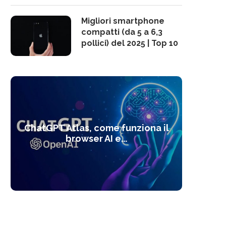
Migliori smartphone
compatti (da 5 a 6,3
pollici) del 2025 | Top 10
10 s
ChatGPT Atlas, come funziona il
Alcolo
Deep
Com
l’ot
browser AI e...
dal
com
f