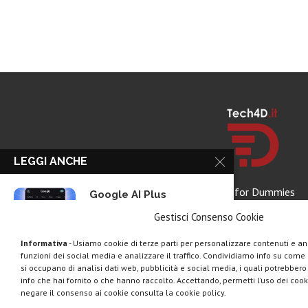
LEGGI ANCHE
Tech for Dummies
Google AI Plus
disponibile in Italia:...
Gestisci Consenso Cookie
Informativa
- Usiamo cookie di terze parti per personalizzare contenuti e ann
funzioni dei social media e analizzare il traffico. Condividiamo info su come u
ChatGPT Go, arriva il
si occupano di analisi dati web, pubblicità e social media, i quali potrebber
piano economico:...
info che hai fornito o che hanno raccolto. Accettando, permetti l’uso dei cook
negare il consenso ai cookie consulta la cookie policy.