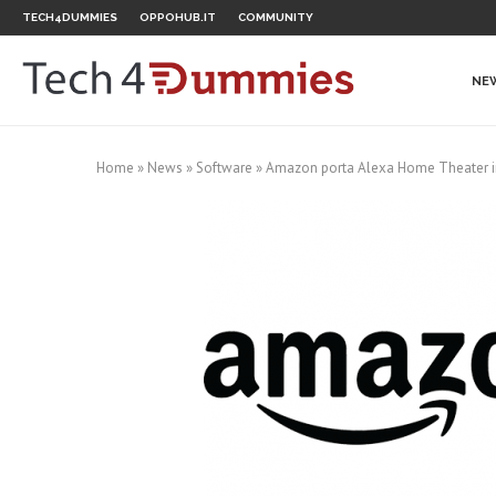
TECH4DUMMIES
OPPOHUB.IT
COMMUNITY
NE
Home
»
News
»
Software
»
Amazon porta Alexa Home Theater in 