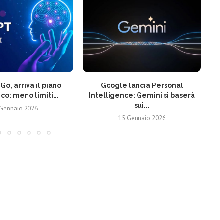
o, arriva il piano
Google lancia Personal
Sp
o: meno limiti...
Intelligence: Gemini si baserà
sui...
 Gennaio 2026
15 Gennaio 2026