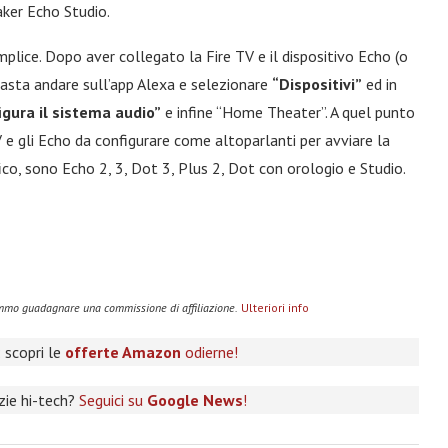
aker Echo Studio.
ice. Dopo aver collegato la Fire TV e il dispositivo Echo (o
basta andare sull’app Alexa e selezionare
“Dispositivi”
ed in
igura il sistema audio”
e infine “Home Theater”. A quel punto
V e gli Echo da configurare come altoparlanti per avviare la
fico, sono Echo 2, 3, Dot 3, Plus 2, Dot con orologio e Studio.
remmo guadagnare una commissione di affiliazione.
Ulteriori info
 scopri le
offerte Amazon
odierne!
izie hi-tech?
Seguici su
Google News
!