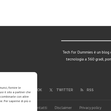
Tech for Dummies è un blog d
tecnologia a 360 gradi, po
unci, fornire le
FACEBOOK
TWITTER
RSS
si il sito a partner che
o combinarle con altre
ie. Per saperne di più o
Chi siamo
Contatti
Disclaimer
Privacy policy