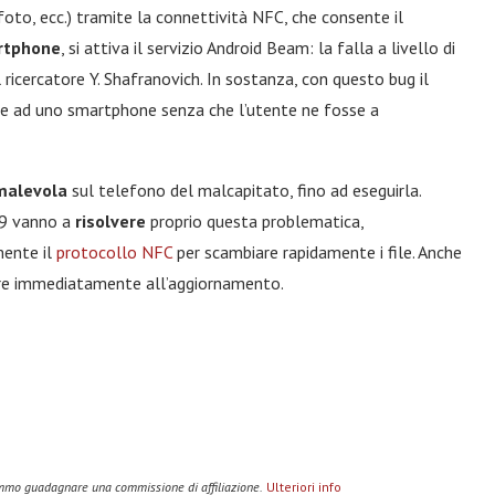
foto, ecc.) tramite la connettività NFC, che consente il
rtphone
, si attiva il servizio Android Beam: la falla a livello di
l ricercatore Y. Shafranovich. In sostanza, con questo bug il
ne ad uno smartphone senza che l’utente ne fosse a
malevola
sul telefono del malcapitato, fino ad eseguirla.
19 vanno a
risolvere
proprio questa problematica,
mente il
protocollo NFC
per scambiare rapidamente i file. Anche
edere immediatamente all’aggiornamento.
remmo guadagnare una commissione di affiliazione.
Ulteriori info