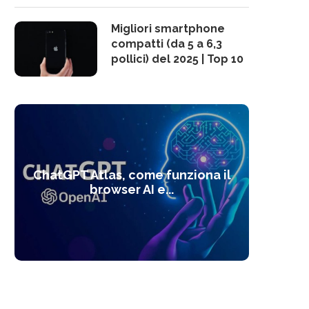
Migliori smartphone
compatti (da 5 a 6,3
pollici) del 2025 | Top 10
10 s
ChatGPT Atlas, come funziona il
Alcolo
Deep
Com
l’ot
browser AI e...
dal
com
f