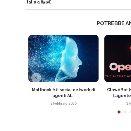
Italia a 859€
POTREBBE A
Moltbook è il social network di
ClawdBot (
agenti AI...
l’agente 
2 Febbraio 2026
1 