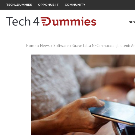
TECH4DUMMIES
OPPOHUB.IT
COMMUNITY
NE
Home
»
News
»
Software
»
Grave falla NFC minaccia gli utenti A