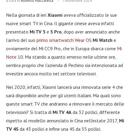
a cura di
Roberto Naccarella
7 Novembre 2019
Nella giornata di ieri
Xiaomi
aveva ufficializzato le sue
nuove smart TV in Cina. Il gigante cinese aveva infatti
presentato
Mi TV 5
e
5 Pro
, dopo aver annunciato anche
l’arrivo del suo
primo smartwatch Wear OS
Mi Watch
e
ovviamente del Mi CC9 Pro, che in Europa sbarca come
Mi
Note 10
. Ma stando a quanto emerso nelle ultime ore,
sembra proprio che l’azienda di Pechino sia intenzionata ad
investire ancora molto nel settore televisori.
Nel 2020, infatti, Xiaomi lancerà una rinnovata serie 4 che
sarà disponibile anche per gli utenti italiani. Ma quali sono
queste smart TV che andranno a rinnovare il mercato delle
televisioni? Si tratta di
Mi TV 4A
da 32 pollici, differente
rispetto al modello annunciato in Cina nell’estate 2017,
Mi
TV 4S
da 43 pollici e infine una 4S da 55 pollici.