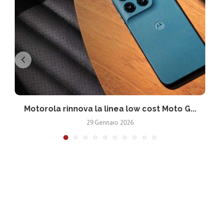
Motorola rinnova la linea low cost Moto G...
V
29 Gennaio 2026