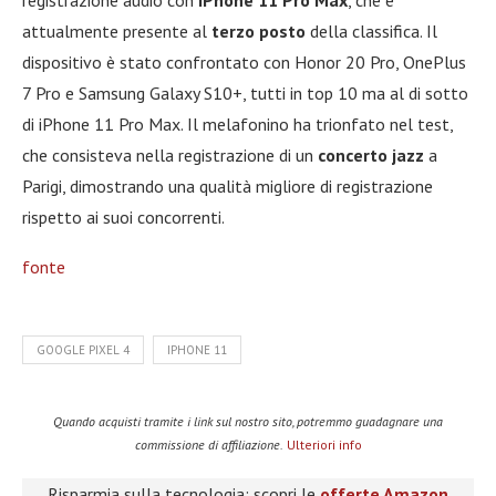
registrazione audio con
iPhone 11 Pro Max
, che è
attualmente presente al
terzo posto
della classifica. Il
dispositivo è stato confrontato con Honor 20 Pro, OnePlus
7 Pro e Samsung Galaxy S10+, tutti in top 10 ma al di sotto
di iPhone 11 Pro Max. Il melafonino ha trionfato nel test,
che consisteva nella registrazione di un
concerto jazz
a
Parigi, dimostrando una qualità migliore di registrazione
rispetto ai suoi concorrenti.
fonte
GOOGLE PIXEL 4
IPHONE 11
Quando acquisti tramite i link sul nostro sito, potremmo guadagnare una
commissione di affiliazione.
Ulteriori info
Risparmia sulla tecnologia: scopri le
offerte Amazon