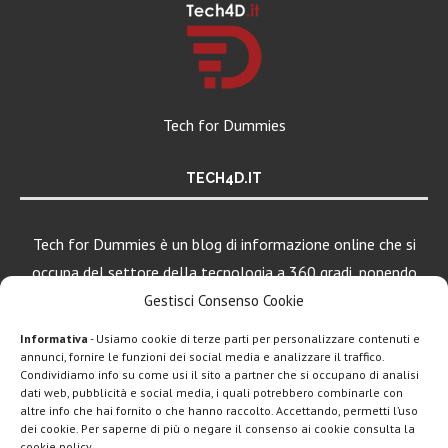
Tech for Dummies
TECH4D.IT
Tech for Dummies è un blog di informazione online che si
occupa del settore della tecnologia a 360 gradi, ponendo
una particolare attenzione al mondo Android, Apple e
Gestisci Consenso Cookie
Windows.
Informativa
- Usiamo cookie di terze parti per personalizzare contenuti e
annunci, fornire le funzioni dei social media e analizzare il traffico.
Condividiamo info su come usi il sito a partner che si occupano di analisi
dati web, pubblicità e social media, i quali potrebbero combinarle con
LEGGI ANCHE
altre info che hai fornito o che hanno raccolto. Accettando, permetti l’uso
dei cookie. Per saperne di più o negare il consenso ai cookie consulta la
Motorola rinnova
cookie policy.