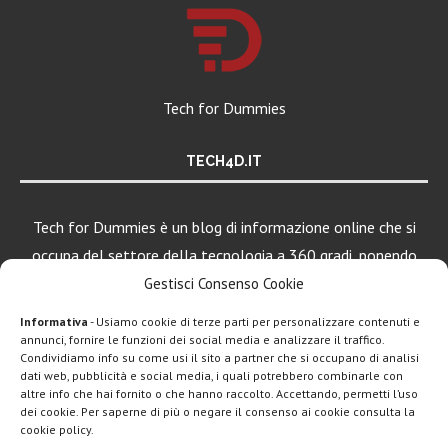
Tech for Dummies
TECH4D.IT
Tech for Dummies è un blog di informazione online che si
occupa del settore della tecnologia a 360 gradi, ponendo
una particolare attenzione al mondo Android, Apple e
Gestisci Consenso Cookie
Windows.
Informativa
- Usiamo cookie di terze parti per personalizzare contenuti e
annunci, fornire le funzioni dei social media e analizzare il traffico.
Condividiamo info su come usi il sito a partner che si occupano di analisi
dati web, pubblicità e social media, i quali potrebbero combinarle con
altre info che hai fornito o che hanno raccolto. Accettando, permetti l’uso
dei cookie. Per saperne di più o negare il consenso ai cookie consulta la
cookie policy.