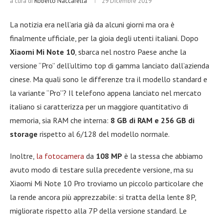
a cura di
Roberto Naccarella
29 Dicembre 2019
La notizia era nell’aria già da alcuni giorni ma ora è
finalmente ufficiale, per la gioia degli utenti italiani. Dopo
Xiaomi Mi Note 10
, sbarca nel nostro Paese anche la
versione “Pro” dell’ultimo top di gamma lanciato dall’azienda
cinese. Ma quali sono le differenze tra il modello standard e
la variante “Pro”? Il telefono appena lanciato nel mercato
italiano si caratterizza per un maggiore quantitativo di
memoria, sia RAM che interna:
8 GB di RAM e 256 GB di
storage
rispetto al 6/128 del modello normale.
Inoltre,
la fotocamera
da
108 MP
è la stessa che abbiamo
avuto modo di testare sulla precedente versione, ma su
Xiaomi Mi Note 10 Pro troviamo un piccolo particolare che
la rende ancora più apprezzabile: si tratta della lente 8P,
migliorate rispetto alla 7P della versione standard. Le