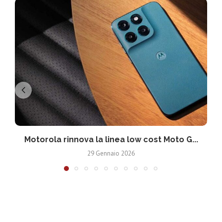
Motorola rinnova la linea low cost Moto G...
V
29 Gennaio 2026