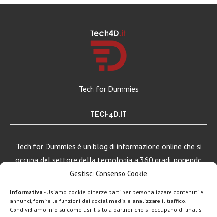
Tech for Dummies
TECH4D.IT
Tech for Dummies è un blog di informazione online che si
occupa del settore della tecnologia a 360 gradi, ponendo
una particolare attenzione al mondo Android, Apple e
Gestisci Consenso Cookie
Windows.
Informativa
- Usiamo cookie di terze parti per personalizzare contenuti e
annunci, fornire le funzioni dei social media e analizzare il traffico.
Condividiamo info su come usi il sito a partner che si occupano di analisi
LEGGI ANCHE