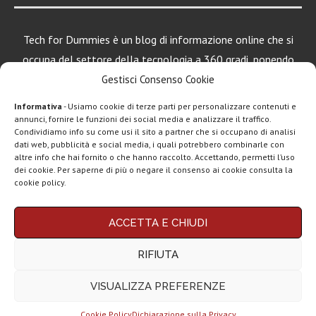
Tech for Dummies è un blog di informazione online che si
occupa del settore della tecnologia a 360 gradi, ponendo
una particolare attenzione al mondo Android, Apple e
Gestisci Consenso Cookie
Windows.
Informativa
- Usiamo cookie di terze parti per personalizzare contenuti e
annunci, fornire le funzioni dei social media e analizzare il traffico.
Condividiamo info su come usi il sito a partner che si occupano di analisi
dati web, pubblicità e social media, i quali potrebbero combinarle con
LEGGI ANCHE
altre info che hai fornito o che hanno raccolto. Accettando, permetti l’uso
dei cookie. Per saperne di più o negare il consenso ai cookie consulta la
Motorola rinnova
cookie policy.
la linea low cost...
Chi siamo
Contatti
Disclaimer
Privacy policy
ACCETTA E CHIUDI
Vivo X200T
Copyright © 2025 Tech4Dummies. Tutti i diritti riservati. Progettato e sviluppato da
Tech4D di Michele Ingelido
- P. IVA 04124050719
ufficiale: flagship
RIFIUTA
Questo blog non rappresenta una testata giornalistica in quanto viene aggiornato
per intenditori...
senza alcuna periodicità. Non può pertanto considerarsi un prodotto editoriale ai
sensi della legge n° 62 del 7.03.2001. Tech4Dummies partecipa al Programma
VISUALIZZA PREFERENZE
Affiliazione Amazon EU, un programma che eroga ai siti una commissione
NexPhone è il
pubblicitaria in cambio di pubblicità e link al sito Amazon.it. In veste di affiliato
primo
Tech4Dummies riceve un guadagno dagli acquisti idonei.
smartphone con...
Cookie Policy
Dichiarazione sulla Privacy