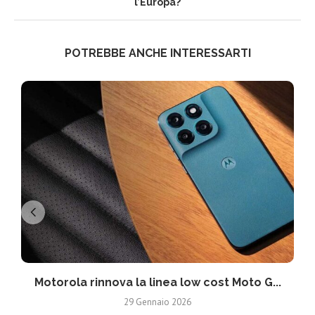
l’Europa?
POTREBBE ANCHE INTERESSARTI
Motorola rinnova la linea low cost Moto G...
V
29 Gennaio 2026