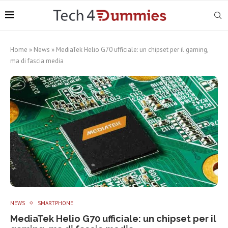
Home
»
News
»
MediaTek Helio G70 ufficiale: un chipset per il gaming,
ma di fascia media
NEWS
SMARTPHONE
MediaTek Helio G70 ufficiale: un chipset per il