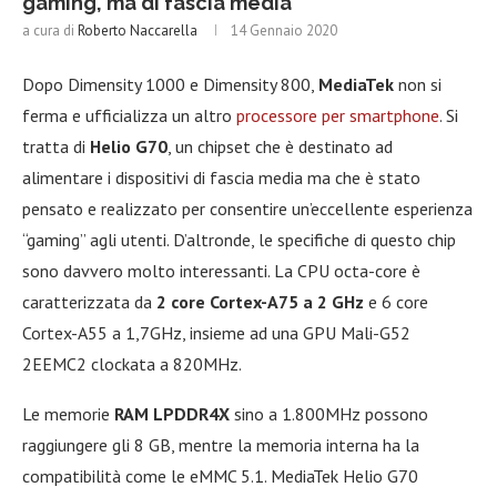
gaming, ma di fascia media
a cura di
Roberto Naccarella
14 Gennaio 2020
Dopo Dimensity 1000 e Dimensity 800,
MediaTek
non si
ferma e ufficializza un altro
processore per smartphone
. Si
tratta di
Helio G70
, un chipset che è destinato ad
alimentare i dispositivi di fascia media ma che è stato
pensato e realizzato per consentire un’eccellente esperienza
“gaming” agli utenti. D’altronde, le specifiche di questo chip
sono davvero molto interessanti. La CPU octa-core è
caratterizzata da
2 core Cortex-A75 a 2 GHz
e 6 core
Cortex-A55 a 1,7GHz, insieme ad una GPU Mali-G52
2EEMC2 clockata a 820MHz.
Le memorie
RAM LPDDR4X
sino a 1.800MHz possono
raggiungere gli 8 GB, mentre la memoria interna ha la
compatibilità come le eMMC 5.1. MediaTek Helio G70