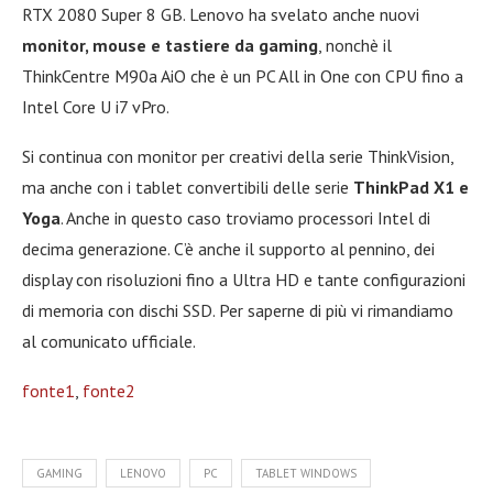
RTX 2080 Super 8 GB. Lenovo ha svelato anche nuovi
monitor, mouse e tastiere da gaming
, nonchè il
ThinkCentre M90a AiO che è un PC All in One con CPU fino a
Intel Core U i7 vPro.
Si continua con monitor per creativi della serie ThinkVision,
ma anche con i tablet convertibili delle serie
ThinkPad X1 e
Yoga
. Anche in questo caso troviamo processori Intel di
decima generazione. C’è anche il supporto al pennino, dei
display con risoluzioni fino a Ultra HD e tante configurazioni
di memoria con dischi SSD. Per saperne di più vi rimandiamo
al comunicato ufficiale.
fonte1
,
fonte2
GAMING
LENOVO
PC
TABLET WINDOWS