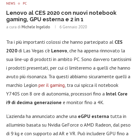
NEWS
PC
Lenovo al CES 2020 con nuovi notebook
gaming, GPU esterna e 2 in 1
a cura di
Michele Ingelido
6 Gennaio 2020
Tra i più importanti colossi che hanno partecipato al
CES
2020
di Las Vegas c’è
Lenovo
, che ha appena rinnovato la
sua line-up di prodotti in ambito PC. Sono davvero tantissimi
i prodotti presentati, per cui ci limiteremo a quelli che hanno
avuto più risonanza. Tra questi abbiamo sicuramente quelli a
marchio Legion
per il gaming
, tra cui spicca il notebook
Y740S con 8 ore di autonomia, processori fino a
Intel Core
i9 di decima generazione
e monitor fino a 4K.
L’azienda ha annunciato anche una
eGPU esterna
tutta in
alluminio basata su Nvidia GeForce o AMD Radeon, dal peso
di 9 kg e con supporto ad AR e VR. Può includere GPU fino a