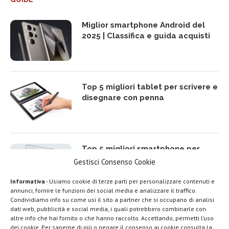
Miglior smartphone Android del
2025 | Classifica e guida acquisti
Top 5 migliori tablet per scrivere e
disegnare con penna
Top 5 migliori smartphone per
rapporto qualità prezzo del 2025
Gestisci Consenso Cookie
Informativa
- Usiamo cookie di terze parti per personalizzare contenuti e
annunci, fornire le funzioni dei social media e analizzare il traffico.
Condividiamo info su come usi il sito a partner che si occupano di analisi
dati web, pubblicità e social media, i quali potrebbero combinarle con
Top 5 migliori TV Box Android e
LEGGI ANCHE
altre info che hai fornito o che hanno raccolto. Accettando, permetti l’uso
Google TV del 2025
dei cookie. Per saperne di più o negare il consenso ai cookie consulta la