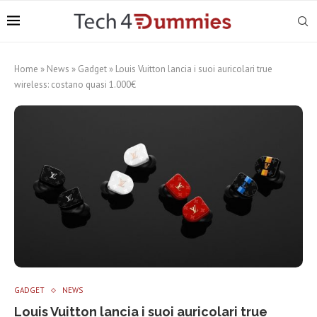
Home
»
News
»
Gadget
»
Louis Vuitton lancia i suoi auricolari true
wireless: costano quasi 1.000€
GADGET
NEWS
Louis Vuitton lancia i suoi auricolari true