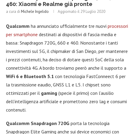
460: Xiaomi e Realme già pronte
a cura di
Michele Ingelido
Aggiornato il
29 Luglio 2020
Qualcomm
ha annunciato ufficialmente tre nuovi
processori
per smartphone
destinati ai dispositivi di fascia media e
bassa: Snapdragon 720G, 660 e 460. Nonostante i tanti
investimenti sul 5G, il chipmaker di San Diego, per mantenere
i prezzi contenuti, ha deciso di dotare questi SoC della sola
connettività 4G. A bordo troviamo peerò anche il supporto a
WiFi 6 e Bluetooth 5.1
con tecnologia FastConneect 6 per
la trasmissione eaudio, GNSS L1 e L5. I chipset sono
ottimizzati per il
gaming
(specie il primo) con l’ausilio
dell’intelligenza artificiale e promettono zero lag e consumi
contenuti.
Qualcomm Snapdragon 720G
porta la tecnologia
Snapdragon Elite Gaming anche sui device economici con