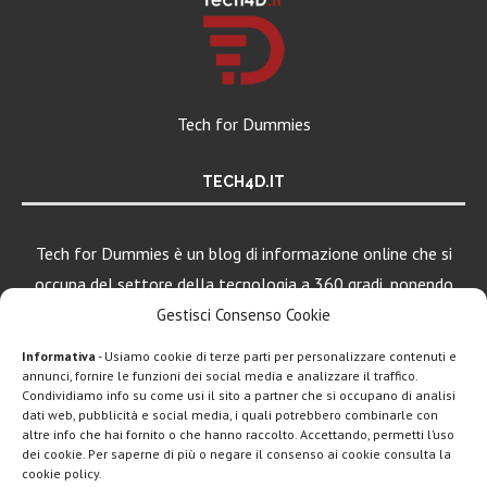
Tech for Dummies
TECH4D.IT
Tech for Dummies è un blog di informazione online che si
occupa del settore della tecnologia a 360 gradi, ponendo
una particolare attenzione al mondo Android, Apple e
Gestisci Consenso Cookie
Windows.
Informativa
- Usiamo cookie di terze parti per personalizzare contenuti e
annunci, fornire le funzioni dei social media e analizzare il traffico.
Condividiamo info su come usi il sito a partner che si occupano di analisi
dati web, pubblicità e social media, i quali potrebbero combinarle con
LEGGI ANCHE
altre info che hai fornito o che hanno raccolto. Accettando, permetti l’uso
dei cookie. Per saperne di più o negare il consenso ai cookie consulta la
Motorola rinnova
cookie policy.
la linea low cost...