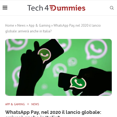
Home
»
News
»
App & Gaming
»
WhatsApp Pay, nel 2020 il lancio
globale: arriverà anche in Italia?
APP & GAMING
NEWS
WhatsApp Pay, nel 2020 il lancio globale: