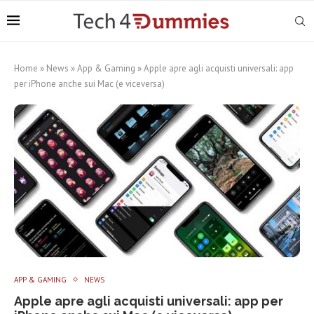
Home
»
News
»
App & Gaming
»
Apple apre agli acquisti universali: app
per iPhone anche sui Mac (e viceversa)
APP & GAMING
NEWS
Apple apre agli acquisti universali: app per