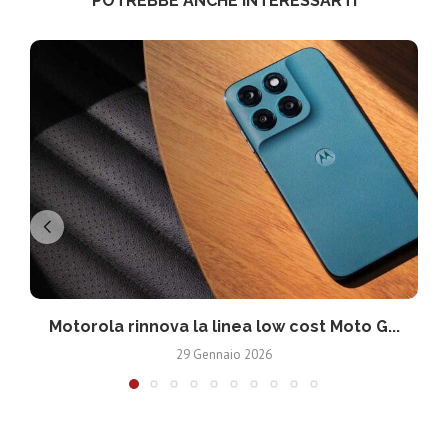
POTREBBE ANCHE INTERESSARTI
Motorola rinnova la linea low cost Moto G...
V
29 Gennaio 2026