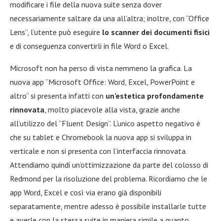
modificare i file della nuova suite senza dover
necessariamente saltare da una all’altra; inoltre, con “Office
Lens”, l’utente può eseguire
lo scanner dei documenti fisici
e di conseguenza convertirli in file Word o Excel.
Microsoft non ha perso di vista nemmeno la grafica. La
nuova app “Microsoft Office: Word, Excel, PowerPoint e
altro” si presenta infatti con
un’estetica profondamente
rinnovata
, molto piacevole alla vista, grazie anche
all’utilizzo del “Fluent Design”. L’unico aspetto negativo è
che su tablet e Chromebook la nuova app si sviluppa in
verticale e non si presenta con l’interfaccia rinnovata.
Attendiamo quindi un’ottimizzazione da parte del colosso di
Redmond per la risoluzione del problema. Ricordiamo che le
app Word, Excel e così via erano già disponibili
separatamente, mentre adesso è possibile installarle tutte
e averle con la stessa suite in maniera simile a quanto