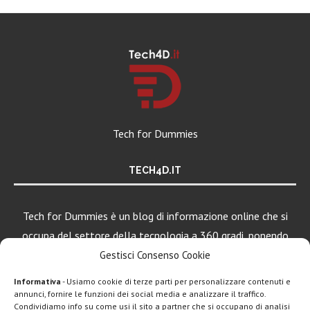
Tech for Dummies
TECH4D.IT
Tech for Dummies è un blog di informazione online che si
occupa del settore della tecnologia a 360 gradi, ponendo
una particolare attenzione al mondo Android, Apple e
Gestisci Consenso Cookie
Windows.
Informativa
- Usiamo cookie di terze parti per personalizzare contenuti e
annunci, fornire le funzioni dei social media e analizzare il traffico.
Condividiamo info su come usi il sito a partner che si occupano di analisi