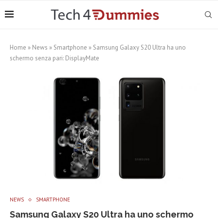
Home
»
News
»
Smartphone
»
Samsung Galaxy S20 Ultra ha uno
schermo senza pari: DisplayMate
NEWS
SMARTPHONE
Samsung Galaxy S20 Ultra ha uno schermo