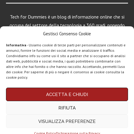
Tech for Dummies è un blog di informazione online che si
occupa del settore della tecnologia a 360 gradi, ponendo
una particolare attenzione al mondo Android, Apple e
Gestisci Consenso Cookie
Windows.
Informativa
- Usiamo cookie di terze parti per personalizzare contenuti e
annunci, fornire le funzioni dei social media e analizzare il traffico.
Condividiamo info su come usi il sito a partner che si occupano di analisi
dati web, pubblicità e social media, i quali potrebbero combinarle con
LEGGI ANCHE
altre info che hai fornito o che hanno raccolto. Accettando, permetti l’uso
dei cookie. Per saperne di più o negare il consenso ai cookie consulta la
Motorola rinnova
cookie policy.
la linea low cost...
Chi siamo
Contatti
Disclaimer
Privacy policy
ACCETTA E CHIUDI
Vivo X200T
Copyright © 2025 Tech4Dummies. Tutti i diritti riservati. Progettato e sviluppato da
Tech4D di Michele Ingelido
- P. IVA 04124050719
ufficiale: flagship
RIFIUTA
Questo blog non rappresenta una testata giornalistica in quanto viene aggiornato
per intenditori...
senza alcuna periodicità. Non può pertanto considerarsi un prodotto editoriale ai
sensi della legge n° 62 del 7.03.2001. Tech4Dummies partecipa al Programma
VISUALIZZA PREFERENZE
Affiliazione Amazon EU, un programma che eroga ai siti una commissione
NexPhone è il
pubblicitaria in cambio di pubblicità e link al sito Amazon.it. In veste di affiliato
primo
Tech4Dummies riceve un guadagno dagli acquisti idonei.
smartphone con...
Cookie Policy
Dichiarazione sulla Privacy