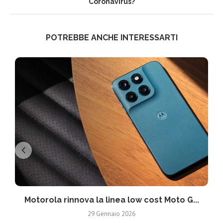
Coronavirus?
POTREBBE ANCHE INTERESSARTI
Motorola rinnova la linea low cost Moto G...
V
29 Gennaio 2026