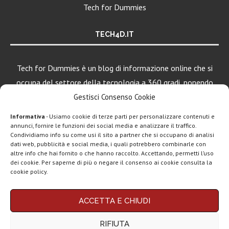
Tech for Dummies
TECH4D.IT
Tech for Dummies è un blog di informazione online che si
occupa del settore della tecnologia a 360 gradi, ponendo
una particolare attenzione al mondo Android, Apple e
Gestisci Consenso Cookie
Windows.
Informativa
- Usiamo cookie di terze parti per personalizzare contenuti e
annunci, fornire le funzioni dei social media e analizzare il traffico.
Condividiamo info su come usi il sito a partner che si occupano di analisi
dati web, pubblicità e social media, i quali potrebbero combinarle con
LEGGI ANCHE
altre info che hai fornito o che hanno raccolto. Accettando, permetti l’uso
dei cookie. Per saperne di più o negare il consenso ai cookie consulta la
Motorola rinnova
cookie policy.
la linea low cost...
Chi siamo
Contatti
Disclaimer
Privacy policy
ACCETTA E CHIUDI
Vivo X200T
Copyright © 2025 Tech4Dummies. Tutti i diritti riservati. Progettato e sviluppato da
Tech4D di Michele Ingelido
- P. IVA 04124050719
ufficiale: flagship
RIFIUTA
Questo blog non rappresenta una testata giornalistica in quanto viene aggiornato
per intenditori...