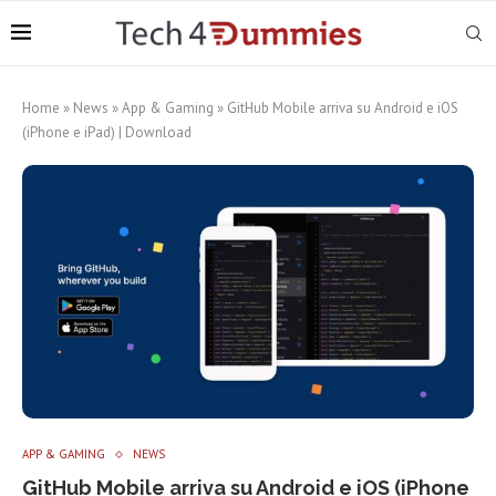
Home
»
News
»
App & Gaming
»
GitHub Mobile arriva su Android e iOS
(iPhone e iPad) | Download
APP & GAMING
NEWS
GitHub Mobile arriva su Android e iOS (iPhone