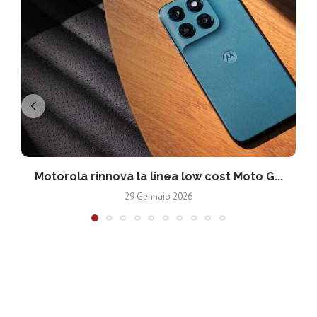
Motorola rinnova la linea low cost Moto G...
V
29 Gennaio 2026