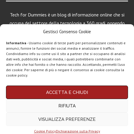
Tech for Dummies è un blog di informazione online che si
occupa del settore della tecnologia a 360 gradi, ponendo
una particolare attenzione al mondo Android, Apple e
Gestisci Consenso Cookie
Windows.
Informativa
- Usiamo cookie di terze parti per personalizzare contenuti e
annunci, fornire le funzioni dei social media e analizzare il traffico.
Condividiamo info su come usi il sito a partner che si occupano di analisi
dati web, pubblicità e social media, i quali potrebbero combinarle con
LEGGI ANCHE
altre info che hai fornito o che hanno raccolto. Accettando, permetti l’uso
dei cookie. Per saperne di più o negare il consenso ai cookie consulta la
Motorola rinnova
cookie policy.
la linea low cost...
Chi siamo
Contatti
Disclaimer
Privacy policy
ACCETTA E CHIUDI
Vivo X200T
Copyright © 2025 Tech4Dummies. Tutti i diritti riservati. Progettato e sviluppato da
Tech4D di Michele Ingelido
- P. IVA 04124050719
ufficiale: flagship
RIFIUTA
Questo blog non rappresenta una testata giornalistica in quanto viene aggiornato
per intenditori...
senza alcuna periodicità. Non può pertanto considerarsi un prodotto editoriale ai
sensi della legge n° 62 del 7.03.2001. Tech4Dummies partecipa al Programma
VISUALIZZA PREFERENZE
Affiliazione Amazon EU, un programma che eroga ai siti una commissione
NexPhone è il
pubblicitaria in cambio di pubblicità e link al sito Amazon.it. In veste di affiliato
primo
Tech4Dummies riceve un guadagno dagli acquisti idonei.
smartphone con...
Cookie Policy
Dichiarazione sulla Privacy