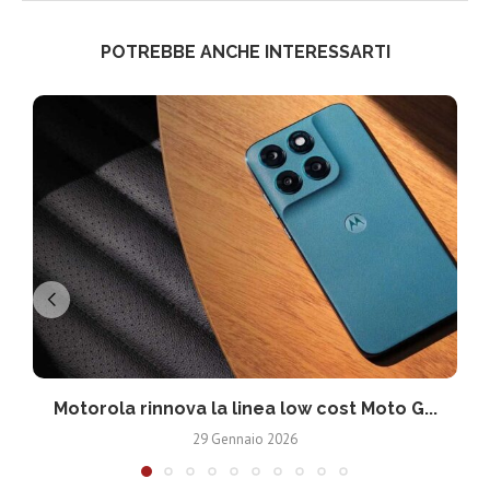
POTREBBE ANCHE INTERESSARTI
Motorola rinnova la linea low cost Moto G...
V
29 Gennaio 2026