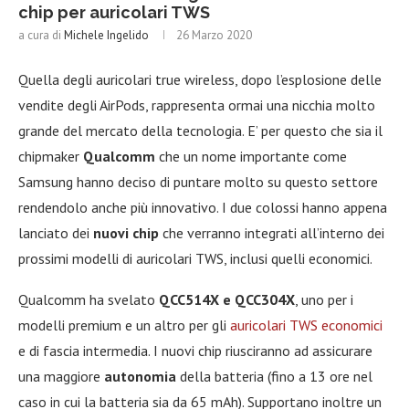
chip per auricolari TWS
a cura di
Michele Ingelido
26 Marzo 2020
Quella degli auricolari true wireless, dopo l’esplosione delle
vendite degli AirPods, rappresenta ormai una nicchia molto
grande del mercato della tecnologia. E’ per questo che sia il
chipmaker
Qualcomm
che un nome importante come
Samsung hanno deciso di puntare molto su questo settore
rendendolo anche più innovativo. I due colossi hanno appena
lanciato dei
nuovi chip
che verranno integrati all’interno dei
prossimi modelli di auricolari TWS, inclusi quelli economici.
Qualcomm ha svelato
QCC514X e QCC304X
, uno per i
modelli premium e un altro per gli
auricolari TWS economici
e di fascia intermedia. I nuovi chip riusciranno ad assicurare
una maggiore
autonomia
della batteria (fino a 13 ore nel
caso in cui la batteria sia da 65 mAh). Supportano inoltre un