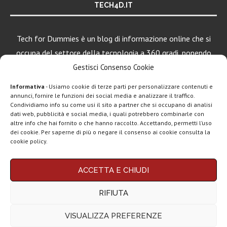
TECH4D.IT
Tech for Dummies è un blog di informazione online che si
occupa del settore della tecnologia a 360 gradi, ponendo
una particolare attenzione al mondo Android, Apple e
Gestisci Consenso Cookie
Windows.
Informativa
- Usiamo cookie di terze parti per personalizzare contenuti e
annunci, fornire le funzioni dei social media e analizzare il traffico.
Condividiamo info su come usi il sito a partner che si occupano di analisi
dati web, pubblicità e social media, i quali potrebbero combinarle con
LEGGI ANCHE
altre info che hai fornito o che hanno raccolto. Accettando, permetti l’uso
dei cookie. Per saperne di più o negare il consenso ai cookie consulta la
Apple lancia
cookie policy.
AirTag (2a gen):
più...
Chi siamo
Contatti
Disclaimer
Privacy policy
ACCETTA E CHIUDI
Marshall Heddon,
Copyright © 2025 Tech4Dummies. Tutti i diritti riservati. Progettato e sviluppato da
Tech4D di Michele Ingelido
- P. IVA 04124050719
musica in
RIFIUTA
Questo blog non rappresenta una testata giornalistica in quanto viene aggiornato
streaming e...
senza alcuna periodicità. Non può pertanto considerarsi un prodotto editoriale ai
sensi della legge n° 62 del 7.03.2001. Tech4Dummies partecipa al Programma
VISUALIZZA PREFERENZE
Affiliazione Amazon EU, un programma che eroga ai siti una commissione
Xiaomi lancia
pubblicitaria in cambio di pubblicità e link al sito Amazon.it. In veste di affiliato
occhiali smart in