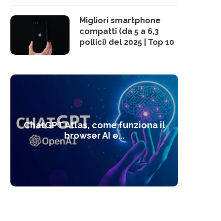
Migliori smartphone
compatti (da 5 a 6,3
pollici) del 2025 | Top 10
10 s
ChatGPT Atlas, come funziona il
Alcolo
Deep
Com
l’ot
browser AI e...
dal
com
f