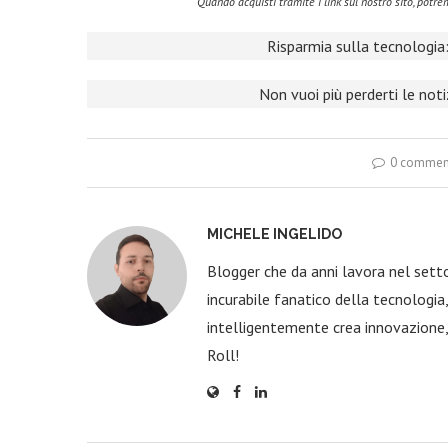
Quando acquisti tramite i link sul nostro sito, pot
Risparmia sulla tecnologia:
Non vuoi più perderti le not
0 commen
MICHELE INGELIDO
Blogger che da anni lavora nel sett
incurabile fanatico della tecnologi
intelligentemente crea innovazione,
Roll!