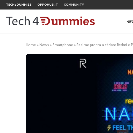
TECH4DUMMIES
OPPOHUB.IT
COMMUNITY
NE
Home
»
News
»
Smartphone
»
Realme pronta a sfidare Redmi e P