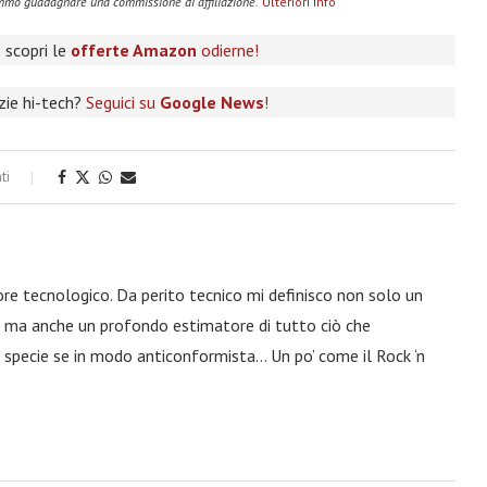
remmo guadagnare una commissione di affiliazione.
Ulteriori info
 scopri le
offerte Amazon
odierne!
izie hi-tech?
Seguici su
Google News
!
ti
ore tecnologico. Da perito tecnico mi definisco non solo un
a, ma anche un profondo estimatore di tutto ciò che
 specie se in modo anticonformista… Un po’ come il Rock ‘n