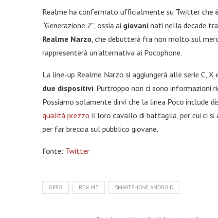
Realme ha confermato ufficialmente su Twitter che è i
“Generazione Z”, ossia ai
giovani
nati nella decade tr
Realme Narzo
, che debutterà fra non molto sul merc
rappresenterà un’alternativa ai Pocophone.
La line-up Realme Narzo si aggiungerà alle serie C, X e
due dispositivi
. Purtroppo non ci sono informazioni r
Possiamo solamente dirvi che la linea Poco include dis
qualità prezzo
il loro cavallo di battaglia, per cui ci s
per far breccia sul pubblico giovane.
fonte:
Twitter
OPPO
REALME
SMARTPHONE ANDROID