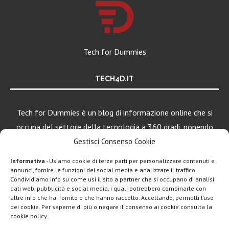
Tech for Dummies
TECH4D.IT
Tech for Dummies è un blog di informazione online che si
occupa del settore della tecnologia a 360 gradi, ponendo
una particolare attenzione al mondo Android, Apple e
Gestisci Consenso Cookie
Windows.
Informativa
- Usiamo cookie di terze parti per personalizzare contenuti e
annunci, fornire le funzioni dei social media e analizzare il traffico.
Condividiamo info su come usi il sito a partner che si occupano di analisi
dati web, pubblicità e social media, i quali potrebbero combinarle con
LEGGI ANCHE
altre info che hai fornito o che hanno raccolto. Accettando, permetti l’uso
dei cookie. Per saperne di più o negare il consenso ai cookie consulta la
Apple lancia
cookie policy.
Creator Studio: un
solo...