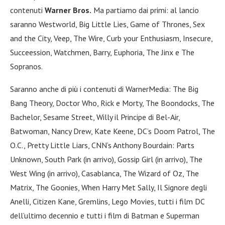
contenuti
Warner Bros.
Ma partiamo dai primi: al lancio
saranno Westworld, Big Little Lies, Game of Thrones, Sex
and the City, Veep, The Wire, Curb your Enthusiasm, Insecure,
Succeession, Watchmen, Barry, Euphoria, The Jinx e The
Sopranos.
Saranno anche di più i contenuti di WarnerMedia: The Big
Bang Theory, Doctor Who, Rick e Morty, The Boondocks, The
Bachelor, Sesame Street, Willy il Principe di Bel-Air,
Batwoman, Nancy Drew, Kate Keene, DC’s Doom Patrol, The
O.C., Pretty Little Liars, CNN’s Anthony Bourdain: Parts
Unknown, South Park (in arrivo), Gossip Girl (in arrivo), The
West Wing (in arrivo), Casablanca, The Wizard of Oz, The
Matrix, The Goonies, When Harry Met Sally, Il Signore degli
Anelli, Citizen Kane, Gremlins, Lego Movies, tutti i film DC
dell’ultimo decennio e tutti i film di Batman e Superman