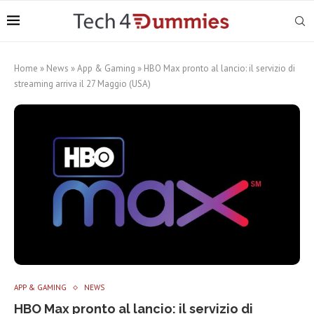
Home
»
News
»
App & Gaming
»
HBO Max pronto al lancio: il servizio di
streaming arriva il 27 Maggio (USA)
APP & GAMING
NEWS
HBO Max pronto al lancio: il servizio di