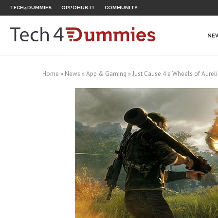
TECH4DUMMIES
OPPOHUB.IT
COMMUNITY
NE
Home
»
News
»
App & Gaming
»
Just Cause 4 e Wheels of Aureli