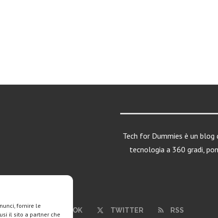
Tech for Dummies è un blog d
tecnologia a 360 gradi, po
unci, fornire le
FACEBOOK
TWITTER
RSS
si il sito a partner che