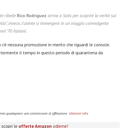
te ribelle
Rico Rodriguez
arriva a Solís per scoprire la verità sul
elia”, invece, l’utente si immergerà in un viaggio coinvolgente
ni ’70 italiani.
 c’è nessuna promozione in merito che riguardi le console.
riormente il tempo in questo periodo di quarantena da
remmo guadagnare una commissione di affiliazione.
Ulteriori info
 scopri le
offerte Amazon
odierne!