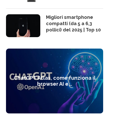
Migliori smartphone
compatti (da 5 a 6,3
pollici) del 2025 | Top 10
10 s
ChatGPT Atlas, come funziona il
Alcolo
Deep
Com
l’ot
browser AI e...
dal
com
f