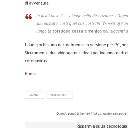
di avventura.
In Just Cause 4 – si legge nella descrizione – l’agen
suo passato, costi quel che costi”. In “Wheels of Aur
lungo la
tortuosa costa tirrenica
nei ruggenti an
I due giochi sono naturalmente in versione per PC, non
Sicuramente due videogames ideali per ingannare ulte
coronavirus.
Fonte
GAMING
VIDEOGAMES
Quando acquisti tramite i link sul nostro sito, pot
Risparmia sulla tecnologia: