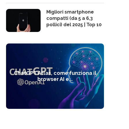
Migliori smartphone
compatti (da 5 a 6,3
pollici) del 2025 | Top 10
10 s
ChatGPT Atlas, come funziona il
Alcolo
Deep
Com
l’ot
browser AI e...
dal
com
f