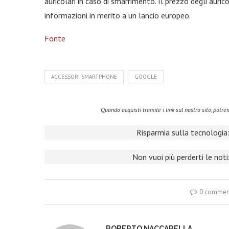
auricolari in caso di smarrimento. Il prezzo degli auri
informazioni in merito a un lancio europeo.
Fonte
ACCESSORI SMARTPHONE
GOOGLE
Quando acquisti tramite i link sul nostro sito, pot
Risparmia sulla tecnologia:
Non vuoi più perderti le not
0 commen
ROBERTO NACCARELLA