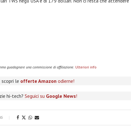
colari TWS negli USA è di 179 dollari. Non ci resta che attendere
remmo guadagnare una commissione di affiliazione.
Ulteriori info
 scopri le
offerte Amazon
odierne!
izie hi-tech?
Seguici su
Google News
!
ti