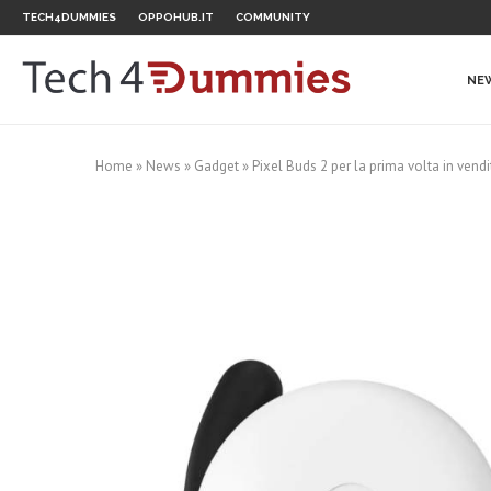
TECH4DUMMIES
OPPOHUB.IT
COMMUNITY
NE
Home
»
News
»
Gadget
»
Pixel Buds 2 per la prima volta in vend