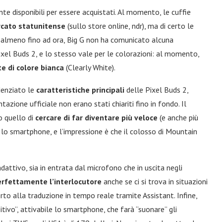
e disponibili per essere acquistati. Al momento, le cuffie
cato statunitense
(sullo store online, ndr), ma di certo le
a, almeno fino ad ora, Big G non ha comunicato alcuna
Pixel Buds 2, e lo stesso vale per le colorazioni: al momento,
te di colore bianca
(Clearly White).
denziato le
caratteristiche principali
delle Pixel Buds 2,
azione ufficiale non erano stati chiariti fino in fondo. Il
o quello di
cercare di far diventare più veloce
(e anche più
 lo smartphone, e l’impressione è che il colosso di Mountain
dattivo, sia in entrata dal microfono che in uscita negli
rfettamente l’interlocutore
anche se ci si trova in situazioni
orto alla traduzione in tempo reale tramite Assistant. Infine,
itivo”, attivabile lo smartphone, che farà “suonare” gli