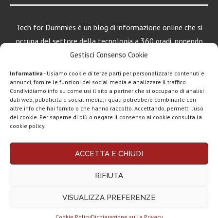
Tech for Dummies è un blog di informazione online che si
occupa del settore della tecnologia a 360 gradi, ponendo
una particolare attenzione al mondo Android, Apple e
Gestisci Consenso Cookie
Windows.
Informativa
- Usiamo cookie di terze parti per personalizzare contenuti e
annunci, fornire le funzioni dei social media e analizzare il traffico.
Condividiamo info su come usi il sito a partner che si occupano di analisi
dati web, pubblicità e social media, i quali potrebbero combinarle con
LEGGI ANCHE
altre info che hai fornito o che hanno raccolto. Accettando, permetti l’uso
dei cookie. Per saperne di più o negare il consenso ai cookie consulta la
Motorola rinnova
cookie policy.
la linea low cost...
Chi siamo
Contatti
Disclaimer
Privacy policy
ACCETTA E CHIUDI
Vivo X200T
Copyright © 2025 Tech4Dummies. Tutti i diritti riservati. Progettato e sviluppato da
Tech4D di Michele Ingelido
- P. IVA 04124050719
ufficiale: flagship
RIFIUTA
Questo blog non rappresenta una testata giornalistica in quanto viene aggiornato
per intenditori...
senza alcuna periodicità. Non può pertanto considerarsi un prodotto editoriale ai
sensi della legge n° 62 del 7.03.2001. Tech4Dummies partecipa al Programma
VISUALIZZA PREFERENZE
Affiliazione Amazon EU, un programma che eroga ai siti una commissione
NexPhone è il
pubblicitaria in cambio di pubblicità e link al sito Amazon.it. In veste di affiliato
primo
Tech4Dummies riceve un guadagno dagli acquisti idonei.
smartphone con...
Cookie Policy
Dichiarazione sulla Privacy