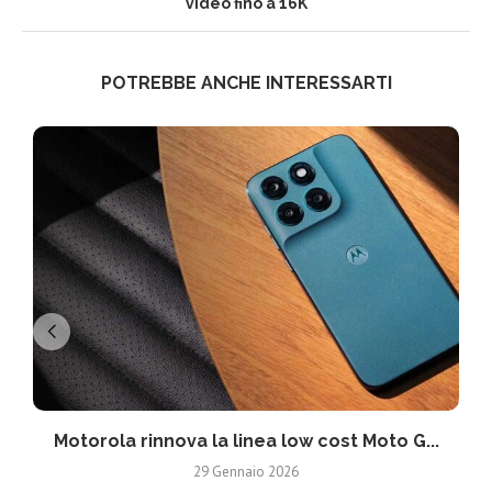
video fino a 16K
POTREBBE ANCHE INTERESSARTI
Motorola rinnova la linea low cost Moto G...
V
29 Gennaio 2026