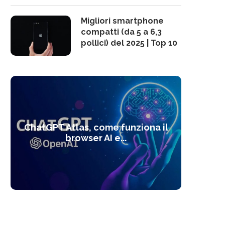
Migliori smartphone
compatti (da 5 a 6,3
pollici) del 2025 | Top 10
10 s
ChatGPT Atlas, come funziona il
Alcolo
Deep
Com
l’ot
browser AI e...
dal
com
f