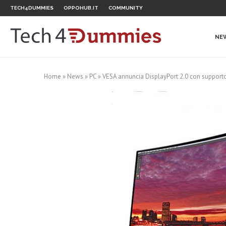
TECH4DUMMIES
OPPOHUB.IT
COMMUNITY
NE
Home
»
News
»
PC
»
VESA annuncia DisplayPort 2.0 con supporto