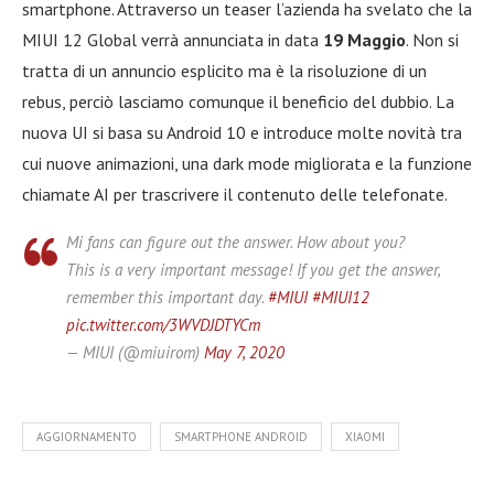
smartphone. Attraverso un teaser l’azienda ha svelato che la
MIUI 12 Global verrà annunciata in data
19 Maggio
. Non si
tratta di un annuncio esplicito ma è la risoluzione di un
rebus, perciò lasciamo comunque il beneficio del dubbio. La
nuova UI si basa su Android 10 e introduce molte novità tra
cui nuove animazioni, una dark mode migliorata e la funzione
chiamate AI per trascrivere il contenuto delle telefonate.
Mi fans can figure out the answer. How about you?
This is a very important message! If you get the answer,
remember this important day.
#MIUI
#MIUI12
pic.twitter.com/3WVDJDTYCm
— MIUI (@miuirom)
May 7, 2020
AGGIORNAMENTO
SMARTPHONE ANDROID
XIAOMI