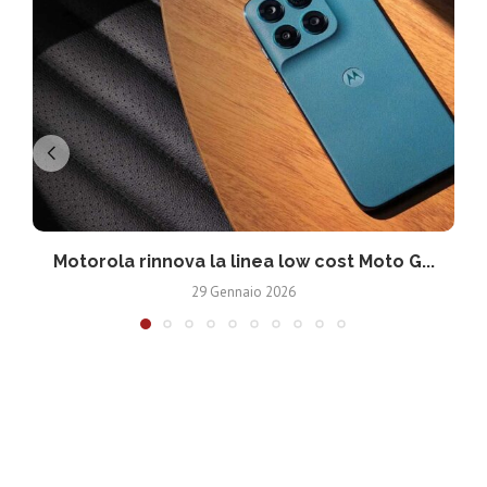
Motorola rinnova la linea low cost Moto G...
V
29 Gennaio 2026