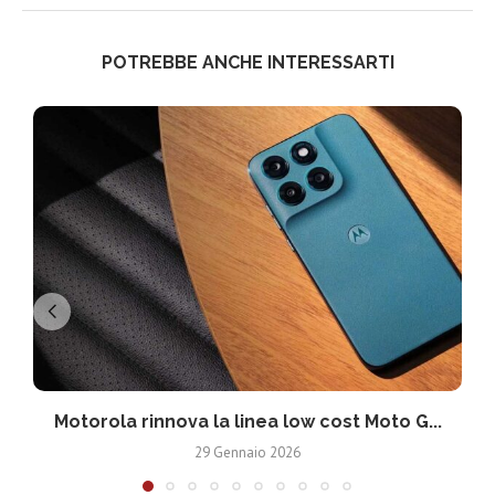
POTREBBE ANCHE INTERESSARTI
Motorola rinnova la linea low cost Moto G...
V
29 Gennaio 2026