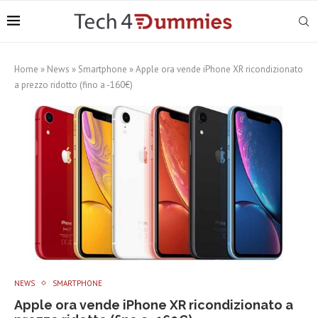
Home
»
News
»
Smartphone
»
Apple ora vende iPhone XR ricondizionato
a prezzo ridotto (fino a -160€)
NEWS
SMARTPHONE
Apple ora vende iPhone XR ricondizionato a