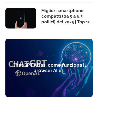
Migliori smartphone
compatti (da 5 a 6,3
pollici) del 2025 | Top 10
10 s
ChatGPT Atlas, come funziona il
Alcolo
Deep
Com
l’ot
browser AI e...
dal
com
f