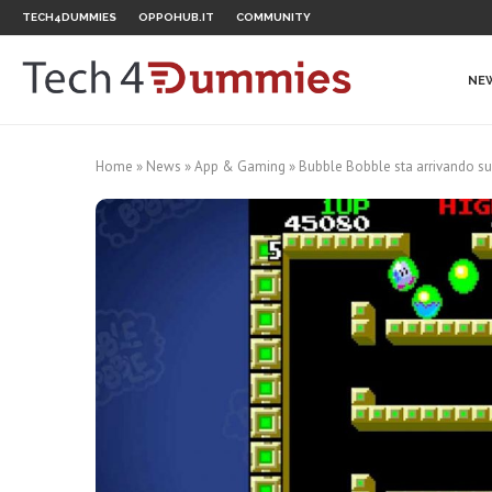
TECH4DUMMIES
OPPOHUB.IT
COMMUNITY
NE
Home
»
News
»
App & Gaming
»
Bubble Bobble sta arrivando su A