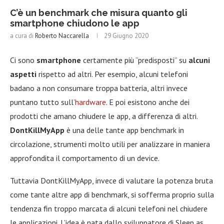
C’è un benchmark che misura quanto gli
smartphone chiudono le app
a cura di
Roberto Naccarella
29 Giugno 2020
Ci sono
smartphone
certamente più “predisposti” su
alcuni
aspetti
rispetto ad altri. Per esempio, alcuni telefoni
badano a non consumare troppa batteria, altri invece
puntano tutto sull’
hardware
. E poi esistono anche dei
prodotti che amano chiudere le app, a differenza di altri.
DontKillMyApp
è una delle tante app benchmark in
circolazione, strumenti molto utili per analizzare in maniera
approfondita il comportamento di un device.
Tuttavia DontKillMyApp, invece di valutare la potenza bruta
come tante altre app di benchmark, si sofferma proprio sulla
tendenza fin troppo marcata di alcuni telefoni nel chiudere
le applicazioni. L’idea è nata dallo sviluppatore di Sleep as