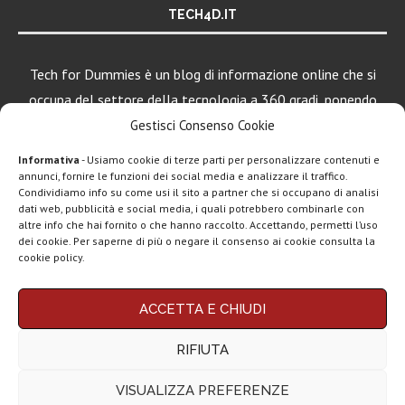
TECH4D.IT
Tech for Dummies è un blog di informazione online che si
occupa del settore della tecnologia a 360 gradi, ponendo
una particolare attenzione al mondo Android, Apple e
Gestisci Consenso Cookie
Windows.
Informativa
- Usiamo cookie di terze parti per personalizzare contenuti e
annunci, fornire le funzioni dei social media e analizzare il traffico.
Condividiamo info su come usi il sito a partner che si occupano di analisi
dati web, pubblicità e social media, i quali potrebbero combinarle con
LEGGI ANCHE
altre info che hai fornito o che hanno raccolto. Accettando, permetti l’uso
dei cookie. Per saperne di più o negare il consenso ai cookie consulta la
Apple lancia
cookie policy.
Creator Studio: un
solo...
Chi siamo
Contatti
Disclaimer
Privacy policy
ACCETTA E CHIUDI
Copyright © 2025 Tech4Dummies. Tutti i diritti riservati. Progettato e sviluppato da
Epic Games, un
Tech4D di Michele Ingelido
- P. IVA 04124050719
gioco di alto...
RIFIUTA
Questo blog non rappresenta una testata giornalistica in quanto viene aggiornato
senza alcuna periodicità. Non può pertanto considerarsi un prodotto editoriale ai
sensi della legge n° 62 del 7.03.2001. Tech4Dummies partecipa al Programma
VISUALIZZA PREFERENZE
Affiliazione Amazon EU, un programma che eroga ai siti una commissione
Spotify, tutto il