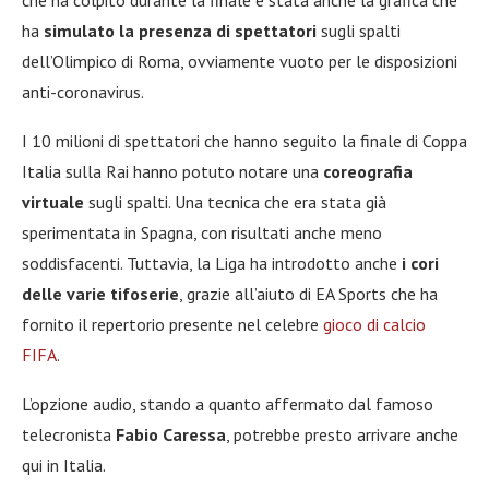
che ha colpito durante la finale è stata anche la grafica che
ha
simulato la presenza di spettatori
sugli spalti
dell’Olimpico di Roma, ovviamente vuoto per le disposizioni
anti-coronavirus.
I 10 milioni di spettatori che hanno seguito la finale di Coppa
Italia sulla Rai hanno potuto notare una
coreografia
virtuale
sugli spalti. Una tecnica che era stata già
sperimentata in Spagna, con risultati anche meno
soddisfacenti. Tuttavia, la Liga ha introdotto anche
i cori
delle varie tifoserie
, grazie all’aiuto di EA Sports che ha
fornito il repertorio presente nel celebre
gioco di calcio
FIFA
.
L’opzione audio, stando a quanto affermato dal famoso
telecronista
Fabio Caressa
, potrebbe presto arrivare anche
qui in Italia.