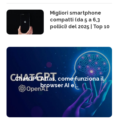
Migliori smartphone
compatti (da 5 a 6,3
pollici) del 2025 | Top 10
10 s
ChatGPT Atlas, come funziona il
Alcolo
Deep
Com
l’ot
browser AI e...
dal
com
f