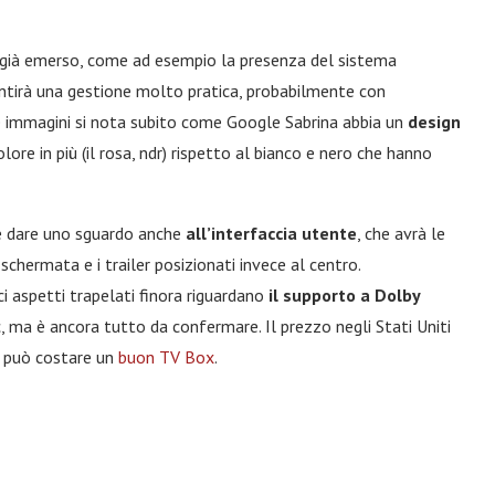
 già emerso, come ad esempio la presenza del sistema
tirà una gestione molto pratica, probabilmente con
e immagini si nota subito come Google Sabrina abbia un
design
re in più (il rosa, ndr) rispetto al bianco e nero che hanno
le dare uno sguardo anche
all’interfaccia utente
, che avrà le
chermata e i trailer posizionati invece al centro.
ci aspetti trapelati finora riguardano
il supporto a Dolby
 ma è ancora tutto da confermare. Il prezzo negli Stati Uniti
o può costare un
buon TV Box
.