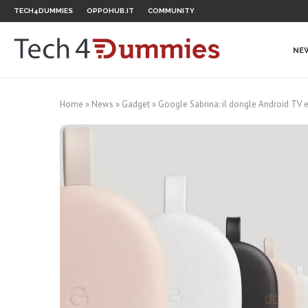
TECH4DUMMIES
OPPOHUB.IT
COMMUNITY
NE
Home
»
News
»
Gadget
»
Google Sabrina: il dongle Android TV e