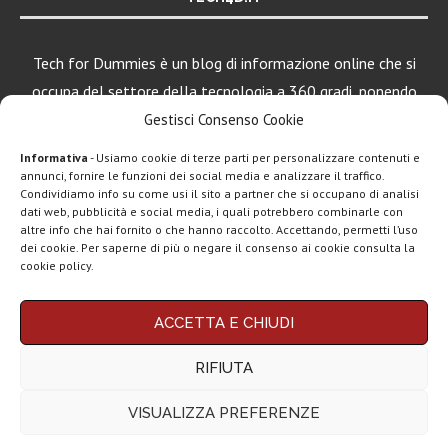
Tech for Dummies è un blog di informazione online che si
occupa del settore della tecnologia a 360 gradi, ponendo
una particolare attenzione al mondo Android, Apple e
Gestisci Consenso Cookie
Windows.
Informativa
- Usiamo cookie di terze parti per personalizzare contenuti e
annunci, fornire le funzioni dei social media e analizzare il traffico.
Condividiamo info su come usi il sito a partner che si occupano di analisi
dati web, pubblicità e social media, i quali potrebbero combinarle con
LEGGI ANCHE
altre info che hai fornito o che hanno raccolto. Accettando, permetti l’uso
dei cookie. Per saperne di più o negare il consenso ai cookie consulta la
Apple lancia
cookie policy.
Creator Studio: un
solo...
Chi siamo
Contatti
Disclaimer
Privacy policy
ACCETTA E CHIUDI
Copyright © 2025 Tech4Dummies. Tutti i diritti riservati. Progettato e sviluppato da
Epic Games, un
Tech4D di Michele Ingelido
- P. IVA 04124050719
gioco di alto...
RIFIUTA
Questo blog non rappresenta una testata giornalistica in quanto viene aggiornato
senza alcuna periodicità. Non può pertanto considerarsi un prodotto editoriale ai
sensi della legge n° 62 del 7.03.2001. Tech4Dummies partecipa al Programma
VISUALIZZA PREFERENZE
Affiliazione Amazon EU, un programma che eroga ai siti una commissione
Spotify, tutto il
pubblicitaria in cambio di pubblicità e link al sito Amazon.it. In veste di affiliato
catalogo su
Tech4Dummies riceve un guadagno dagli acquisti idonei.