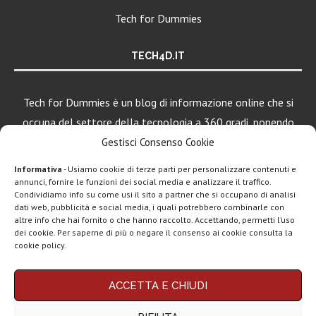
Tech for Dummies
TECH4D.IT
Tech for Dummies è un blog di informazione online che si
occupa del settore della tecnologia a 360 gradi, ponendo
una particolare attenzione al mondo Android, Apple e
Gestisci Consenso Cookie
Windows.
Informativa
- Usiamo cookie di terze parti per personalizzare contenuti e
annunci, fornire le funzioni dei social media e analizzare il traffico.
Condividiamo info su come usi il sito a partner che si occupano di analisi
dati web, pubblicità e social media, i quali potrebbero combinarle con
LEGGI ANCHE
altre info che hai fornito o che hanno raccolto. Accettando, permetti l’uso
dei cookie. Per saperne di più o negare il consenso ai cookie consulta la
Motorola rinnova
cookie policy.
la linea low cost...
Chi siamo
Contatti
Disclaimer
Privacy policy
ACCETTA E CHIUDI
Vivo X200T
Copyright © 2025 Tech4Dummies. Tutti i diritti riservati. Progettato e sviluppato da
Tech4D di Michele Ingelido
- P. IVA 04124050719
ufficiale: flagship