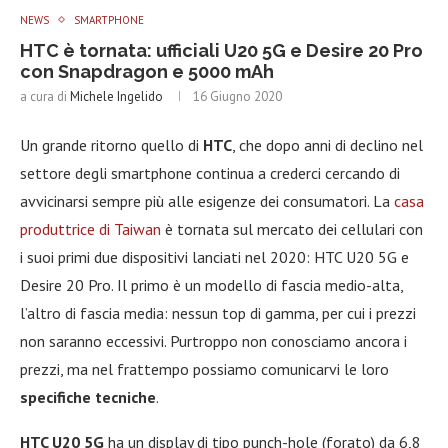
NEWS
SMARTPHONE
HTC è tornata: ufficiali U20 5G e Desire 20 Pro
con Snapdragon e 5000 mAh
a cura di
Michele Ingelido
16 Giugno 2020
Un grande ritorno quello di
HTC
, che dopo anni di declino nel
settore degli smartphone continua a crederci cercando di
avvicinarsi sempre più alle esigenze dei consumatori. La
casa
produttrice di Taiwan
è tornata sul mercato dei cellulari con
i suoi primi due dispositivi lanciati nel 2020: HTC U20 5G e
Desire 20 Pro. Il primo è un modello di fascia medio-alta,
l’altro di fascia media: nessun top di gamma, per cui i prezzi
non saranno eccessivi. Purtroppo non conosciamo ancora i
prezzi, ma nel frattempo possiamo comunicarvi le loro
specifiche tecniche
.
HTC U20 5G
ha un display di tipo punch-hole (forato) da 6,8