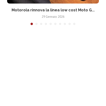
Motorola rinnova la linea low cost Moto G...
V
29 Gennaio 2026