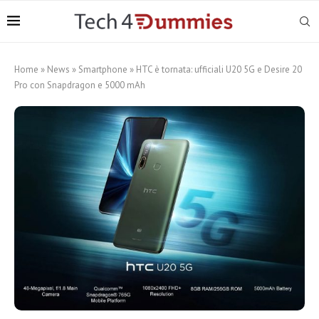
Home
»
News
»
Smartphone
»
HTC è tornata: ufficiali U20 5G e Desire 20
Pro con Snapdragon e 5000 mAh