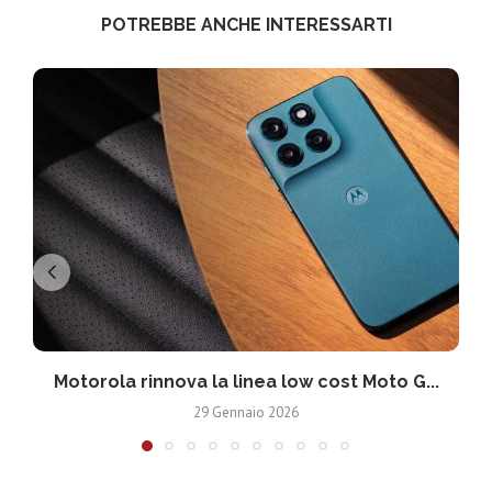
POTREBBE ANCHE INTERESSARTI
Motorola rinnova la linea low cost Moto G...
V
29 Gennaio 2026