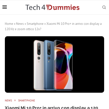
Home
»
News
»
Smartphone
»
Xiaomi Mi 10 Pro+ in arrivo con display a
120 Hz e zoom ottico 12x?
NEWS
SMARTPHONE
Xiaomi Mi 10 Pro+ in arrivo con display a 120