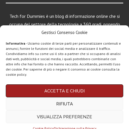
Tech for Dummies è un blog di informazione online che si
occupa del settore della tecnologia a 360 gradi, ponendo
una particolare attenzione al mondo Android, Apple e
Gestisci Consenso Cookie
Windows.
Informativa
- Usiamo cookie di terze parti per personalizzare contenuti e
annunci, fornire le funzioni dei social media e analizzare il traffico.
Condividiamo info su come usi il sito a partner che si occupano di analisi
dati web, pubblicità e social media, i quali potrebbero combinarle con
LEGGI ANCHE
altre info che hai fornito o che hanno raccolto. Accettando, permetti l’uso
dei cookie. Per saperne di più o negare il consenso ai cookie consulta la
Motorola rinnova
cookie policy.
la linea low cost...
Chi siamo
Contatti
Disclaimer
Privacy policy
ACCETTA E CHIUDI
Vivo X200T
Copyright © 2025 Tech4Dummies. Tutti i diritti riservati. Progettato e sviluppato da
Tech4D di Michele Ingelido
- P. IVA 04124050719
ufficiale: flagship
RIFIUTA
Questo blog non rappresenta una testata giornalistica in quanto viene aggiornato
per intenditori...
senza alcuna periodicità. Non può pertanto considerarsi un prodotto editoriale ai
sensi della legge n° 62 del 7.03.2001. Tech4Dummies partecipa al Programma
VISUALIZZA PREFERENZE
Affiliazione Amazon EU, un programma che eroga ai siti una commissione
NexPhone è il
pubblicitaria in cambio di pubblicità e link al sito Amazon.it. In veste di affiliato
primo
Tech4Dummies riceve un guadagno dagli acquisti idonei.
smartphone con...
Cookie Policy
Dichiarazione sulla Privacy