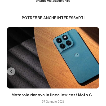
online velocemente
POTREBBE ANCHE INTERESSARTI
Motorola rinnova la linea low cost Moto G...
V
29 Gennaio 2026