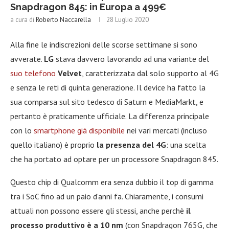
Snapdragon 845: in Europa a 499€
a cura di
Roberto Naccarella
28 Luglio 2020
Alla fine le indiscrezioni delle scorse settimane si sono
avverate.
LG
stava davvero lavorando ad una variante del
suo telefono
Velvet
, caratterizzata dal solo supporto al 4G
e senza le reti di quinta generazione. Il device ha fatto la
sua comparsa sul sito tedesco di Saturn e MediaMarkt, e
pertanto è praticamente ufficiale. La differenza principale
con lo
smartphone già disponibile
nei vari mercati (incluso
quello italiano) è proprio
la presenza del 4G
: una scelta
che ha portato ad optare per un processore Snapdragon 845.
Questo chip di Qualcomm era senza dubbio il top di gamma
tra i SoC fino ad un paio d’anni fa. Chiaramente, i consumi
attuali non possono essere gli stessi, anche perchè
il
processo produttivo è a 10 nm
(con Snapdragon 765G, che