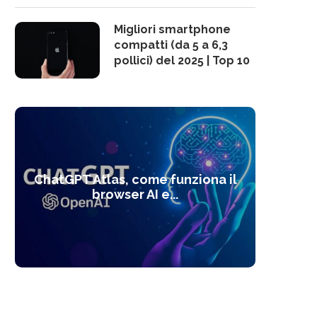
Migliori smartphone
compatti (da 5 a 6,3
pollici) del 2025 | Top 10
10 s
ChatGPT Atlas, come funziona il
Alcolo
Deep
Com
l’ot
browser AI e...
dal
com
f