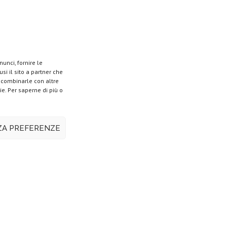
unci, fornire le
si il sito a partner che
o combinarle con altre
ie. Per saperne di più o
ZZA PREFERENZE