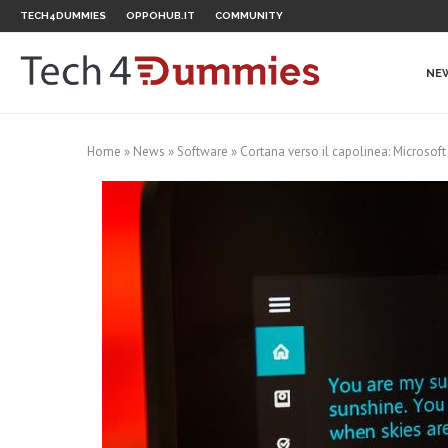
TECH4DUMMIES
OPPOHUB.IT
COMMUNITY
NE
Home
»
News
»
Software
»
Cortana verso il capolinea: Microsoft