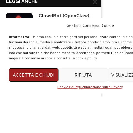
LEGGI ANCHE
ClawdBot (OpenClaw):
spopola l’agente AI per...
Gestisci Consenso Cookie
Informativa
- Usiamo cookie di terze parti per personalizzare contenuti e ann
funzioni dei social media e analizzare il traffico. Condividiamo info su come u
Google AI Plus
si occupano di analisi dati web, pubblicità e social media, i quali potrebber
disponibile in Italia:...
info che hai fornito o che hanno raccolto. Accettando, permetti l’uso dei cook
negare il consenso ai cookie consulta la cookie policy.
ACCETTA E CHIUDI
RIFIUTA
VISUALI
ChatGPT Go, arriva il
piano economico:...
Cookie Policy
Dichiarazione sulla Privacy