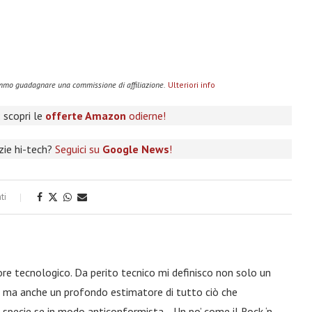
remmo guadagnare una commissione di affiliazione.
Ulteriori info
 scopri le
offerte Amazon
odierne!
izie hi-tech?
Seguici su
Google News
!
ti
ore tecnologico. Da perito tecnico mi definisco non solo un
a, ma anche un profondo estimatore di tutto ciò che
 specie se in modo anticonformista… Un po’ come il Rock ‘n