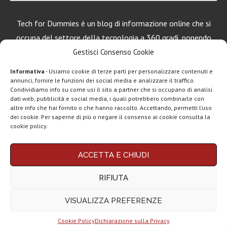
Tech for Dummies è un blog di informazione online che si
occupa del settore della tecnologia a 360 gradi, ponendo
una particolare attenzione al mondo Android, Apple e
Gestisci Consenso Cookie
Windows.
Informativa
- Usiamo cookie di terze parti per personalizzare contenuti e
annunci, fornire le funzioni dei social media e analizzare il traffico.
Condividiamo info su come usi il sito a partner che si occupano di analisi
dati web, pubblicità e social media, i quali potrebbero combinarle con
LEGGI ANCHE
altre info che hai fornito o che hanno raccolto. Accettando, permetti l’uso
dei cookie. Per saperne di più o negare il consenso ai cookie consulta la
Motorola rinnova
cookie policy.
la linea low cost...
Chi siamo
Contatti
Disclaimer
Privacy policy
ACCETTA E CHIUDI
Vivo X200T
Copyright © 2025 Tech4Dummies. Tutti i diritti riservati. Progettato e sviluppato da
Tech4D di Michele Ingelido
- P. IVA 04124050719
ufficiale: flagship
RIFIUTA
Questo blog non rappresenta una testata giornalistica in quanto viene aggiornato
per intenditori...
senza alcuna periodicità. Non può pertanto considerarsi un prodotto editoriale ai
sensi della legge n° 62 del 7.03.2001. Tech4Dummies partecipa al Programma
VISUALIZZA PREFERENZE
Affiliazione Amazon EU, un programma che eroga ai siti una commissione
NexPhone è il
pubblicitaria in cambio di pubblicità e link al sito Amazon.it. In veste di affiliato
primo
Tech4Dummies riceve un guadagno dagli acquisti idonei.
smartphone con...
Cookie Policy
Dichiarazione sulla Privacy