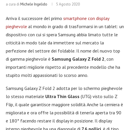
a cura di
Michele Ingelido
5 Agosto 2020
Arriva il successore del primo
smartphone con display
pieghevole
al mondo in grado di trasformarsi in un tablet: un
dispositivo con cui si spera Samsung abbia limato tutte le
criticità in modo tale da immettere sul mercato la
perfezione del settore dei foldable. Il nome del nuovo top
di gamma pieghevole è
Samsung Galaxy Z Fold 2
, con
importanti migliorie rispetto al precedente modello che ha
stupito molti appassionati lo scorso anno.
Samsung Galaxy Z Fold 2 adotta per lo schermo pieghevole
lo stesso materiale
Ultra Thin Glass
(UTG) visto sullo Z
Flip, il quale garantisce maggiore solidità. Anche la cerniera è
migliorata e ora offre la possibilità di tenerla aperta tra 90
e 180° facendo restare il display in posizione. Il display
interno pieghevole ha una diagonale di
7,6 pollici
, è di tipo