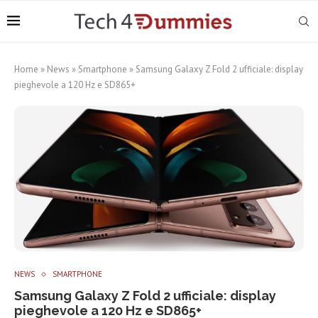
Home
»
News
»
Smartphone
»
Samsung Galaxy Z Fold 2 ufficiale: display
pieghevole a 120 Hz e SD865+
NEWS
SMARTPHONE
Samsung Galaxy Z Fold 2 ufficiale: display
pieghevole a 120 Hz e SD865+