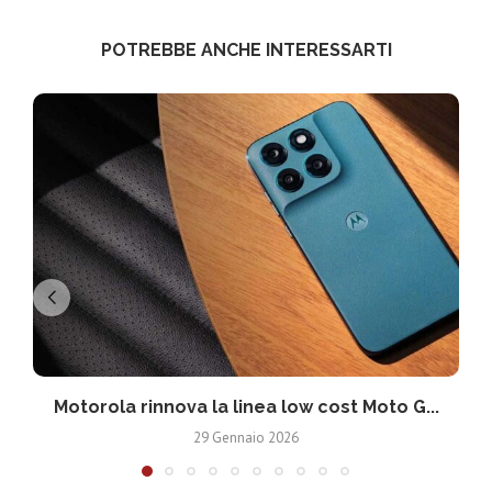
POTREBBE ANCHE INTERESSARTI
Motorola rinnova la linea low cost Moto G...
V
29 Gennaio 2026