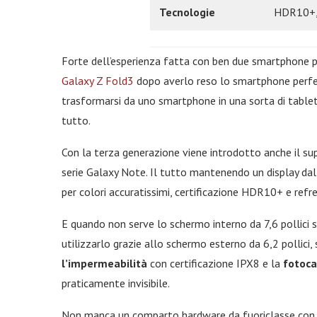
Tecnologie
HDR10+,
Forte dell’esperienza fatta con ben due smartphone pi
Galaxy Z Fold3
dopo averlo reso lo smartphone perfett
trasformarsi da uno smartphone in una sorta di table
tutto.
Con la terza generazione viene introdotto anche il s
serie Galaxy Note. Il tutto mantenendo un display da
per colori accuratissimi, certificazione HDR10+ e refr
E quando non serve lo schermo interno da 7,6 pollici
utilizzarlo grazie allo schermo esterno da 6,2 poll
l’impermeabilità
con certificazione IPX8 e la
fotoca
praticamente invisibile.
Non manca un comparto hardware da fuoriclasse con 