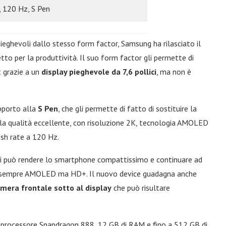
 120 Hz, S Pen
eghevoli dallo stesso form factor, Samsung ha rilasciato il
o per la produttività. Il suo form factor gli permette di
t grazie a un
display pieghevole da 7,6 pollici
, ma non è
upporto alla
S Pen
, che gli permette di fatto di sostituire la
lla qualità eccellente, con risoluzione 2K, tecnologia AMOLED
esh rate a 120 Hz.
 si può rendere lo smartphone compattissimo e continuare ad
ici, sempre AMOLED ma HD+. Il nuovo device guadagna anche
mera frontale sotto al display
che può risultare
processore Snapdragon 888, 12 GB di RAM e fino a 512 GB di