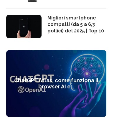
Migliori smartphone
compatti (da 5 a 6,3
pollici) del 2025 | Top 10
10 s
ChatGPT Atlas, come funziona il
Alcolo
Deep
Com
l’ot
browser AI e...
dal
com
f