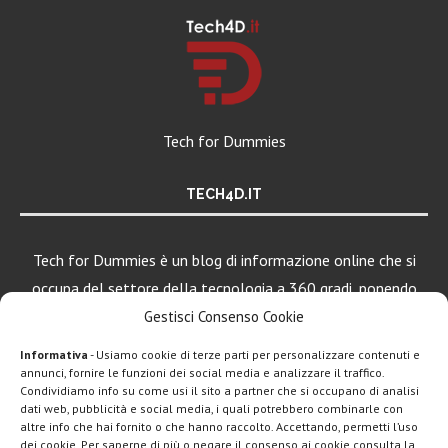
Tech for Dummies
TECH4D.IT
Tech for Dummies è un blog di informazione online che si
occupa del settore della tecnologia a 360 gradi, ponendo
una particolare attenzione al mondo Android, Apple e
Gestisci Consenso Cookie
Windows.
Informativa
- Usiamo cookie di terze parti per personalizzare contenuti e
annunci, fornire le funzioni dei social media e analizzare il traffico.
Condividiamo info su come usi il sito a partner che si occupano di analisi
dati web, pubblicità e social media, i quali potrebbero combinarle con
LEGGI ANCHE
altre info che hai fornito o che hanno raccolto. Accettando, permetti l’uso
dei cookie. Per saperne di più o negare il consenso ai cookie consulta la