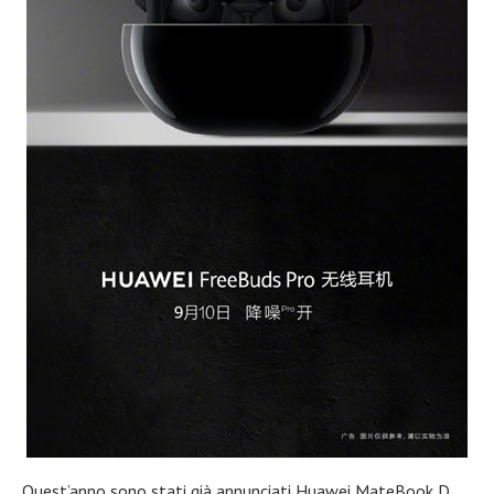
Quest’anno sono stati già annunciati Huawei MateBook D,