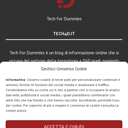
Tech for Dummies
TECH4D.IT
Tech for Dummies è un blog di informazione online che si
occupa del settore della tecnologia a 360 gradi, ponendo
una particolare attenzione al mondo Android, Apple e
Gestisci Consenso Cookie
Windows.
Informativa
- Usiamo cookie di terze parti per personalizzare contenuti e
annunci, fornire le funzioni dei social media e analizzare il traffico.
Condividiamo info su come usi il sito a partner che si occupano di analisi
dati web, pubblicità e social media, i quali potrebbero combinarle con
LEGGI ANCHE
altre info che hai fornito o che hanno raccolto. Accettando, permetti l’uso
dei cookie. Per saperne di più o negare il consenso ai cookie consulta la
Motorola rinnova
cookie policy.
la linea low cost...
Chi siamo
Contatti
Disclaimer
Privacy policy
ACCETTA E CHIUDI